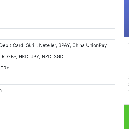
Debit Card, Skrill, Neteller, BPAY, China UnionPay
UR, GBP, HKD, JPY, NZD, SGD
000+
h