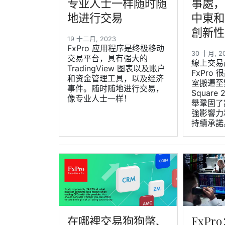
专业人士一样随时随
事處，榮
地进行交易
中東和
創新性
19 十二月, 2023
FxPro 应用程序是终极移动
30 十月, 
交易平台，具有强大的
線上交易
TradingView 图表以及账户
FxPro
和资金管理工具，以及经济
室搬遷至
事件。随时随地进行交易，
Square 
像专业人士一样！
舉鞏固了
強影響力
持續承諾
在哪裡交易狗狗幣、
FxPr