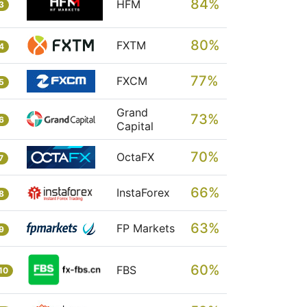
84%
HFM
3
80%
FXTM
4
77%
FXCM
5
Grand
73%
6
Capital
70%
OctaFX
7
66%
InstaForex
8
63%
FP Markets
9
60%
FBS
10