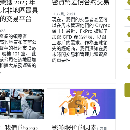
獲 2023 年
密貨幣差價合約交易
北非地區最具
11 八月, 2021
的交易平台
現在，我們的交易者甚至可
以在周末管理他們的 Crypto
頭寸！最近，FxPro 擴展了
2023
產業的領導者
加密 CFD 產品列表，以跟
 很高興地宣布其辦公
上客戶的需求。作為全球領
繁華的杜拜市 Bay
先的經紀商，我們深知在周
2 號樓 101 室。 此
末時間交易和管理此類資產
該公司在該地區加
的重要性
和擴大業務運營的
。
o：我們的2020
影响报价的因素
1 四月,