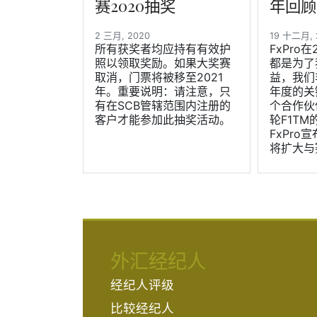
赛2020抽奖
年回顾
2 三月, 2020
19 十二月,
所有获奖者均应持有有效护
FxPro
照以领取奖励。如果大奖赛
都是为了
取消，门票将被移至2021
益，我们
年。重要说明：请注意，只
年度的关
有在SCB管辖范围内注册的
个合作伙
客户才能参加此抽奖活动。
轮F1T
FxPro
将扩大与
外汇经纪人
经纪人评级
比较经纪人