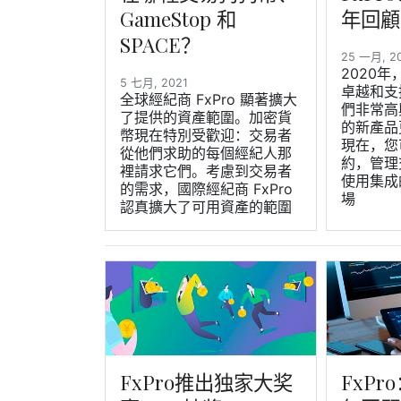
GameStop 和
年回顧
SPACE？
25 一月, 2
2020年
5 七月, 2021
卓越和支
全球經紀商 FxPro 顯著擴大
們非常高
了提供的資產範圍。加密貨
的新產品
幣現在特別受歡迎：交易者
現在，您
從他們求助的每個經紀人那
約，管理
裡請求它們。考慮到交易者
使用集成
的需求，國際經紀商 FxPro
場
認真擴大了可用資產的範圍
FxPro推出独家大奖
FxPr