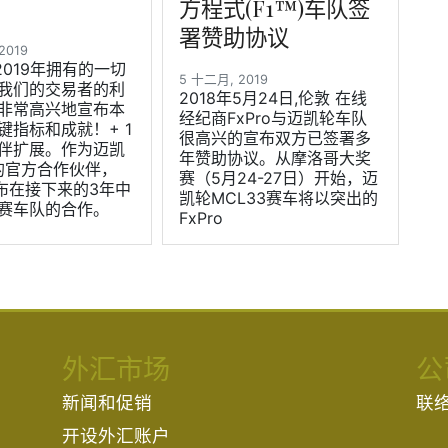
方程式(F1™)车队签
署赞助协议
 2019
在2019年拥有的一切
5 十二月, 2019
我们的交易者的利
2018年5月24日,伦敦 在线
非常高兴地宣布本
经纪商FxPro与迈凯轮车队
键指标和成就！+ 1
很高兴的宣布双方已签署多
伴扩展。作为迈凯
年赞助协议。从摩洛哥大奖
M的官方合作伙伴，
赛（5月24-27日）开始，迈
宣布在接下来的3年中
凯轮MCL33赛车将以突出的
赛车队的合作。
FxPro
外汇市场
公
新闻和促销
联
开设外汇账户