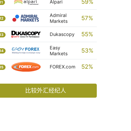
59%
Alpari
11
Admiral
57%
12
Markets
55%
Dukascopy
13
Easy
53%
14
Markets
52%
FOREX.com
15
比较外汇经纪人