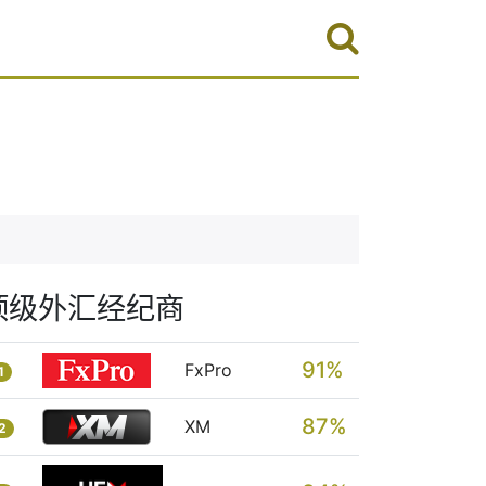
顶级外汇经纪商
91%
FxPro
1
87%
XM
2