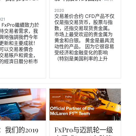
2020
交易差价合约 CFD产品不仅
021
仅是指交易货币，股票与指
，FxPro繼續致力於
数，还指交易现货贵金属。
持交易者需求，我
市场上最受欢迎的贵金属为
興地強調我們今年
黄金和白银。 黄金是最具流
更新和主要成就！
动性的产品， 因为它很容易
可以交易差價合
受经济和金融变化的影响
交易賬戶和資金，
（特别是美国利率的上升
的經濟日曆分析市
o：我们的2019
FxPro与迈凯轮一级