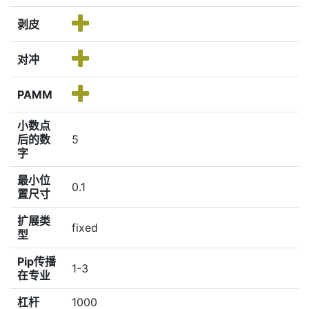
剥皮
对冲
PAMM
小数点
后的数
5
字
最小位
0.1
置尺寸
扩展类
fixed
型
Pip传播
1-3
在专业
杠杆
1000