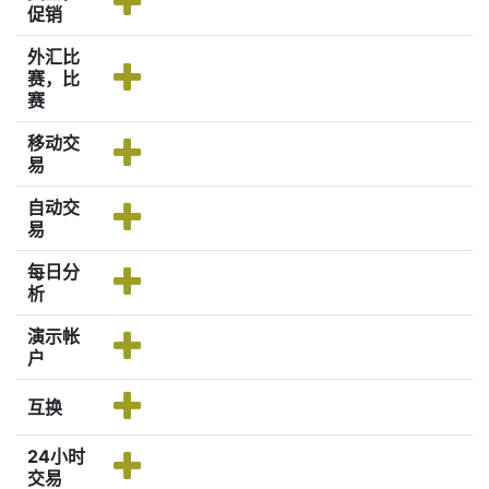
促销
外汇比
赛，比
赛
移动交
易
自动交
易
每日分
析
演示帐
户
互换
24小时
交易