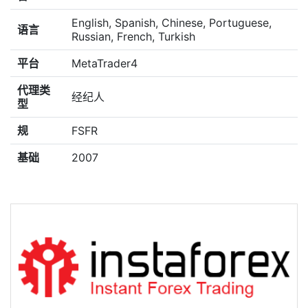
English, Spanish, Chinese, Portuguese,
语言
Russian, French, Turkish
平台
MetaTrader4
代理类
经纪人
型
规
FSFR
基础
2007