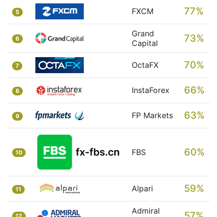
77%
FXCM
5
Grand
73%
6
Capital
70%
OctaFX
7
66%
InstaForex
8
63%
FP Markets
9
60%
FBS
10
59%
Alpari
11
Admiral
57%
12