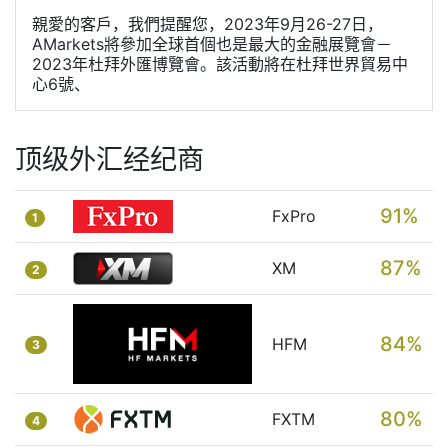
親愛的客戶，我們提醒您，2023年9月26-27日，
AMarkets將參加全球首個也是最大的金融展覽會－
2023年杜拜外匯博覽會。該活動將在杜拜世界貿易中
心6號、
顶级外汇经纪商
91%
FxPro
1
87%
XM
2
84%
HFM
3
80%
FXTM
4