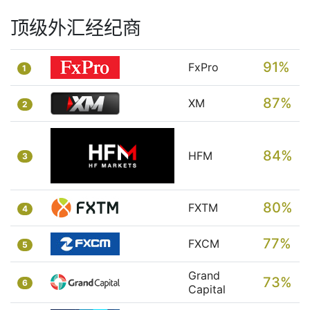
顶级外汇经纪商
91%
FxPro
1
87%
XM
2
84%
HFM
3
80%
FXTM
4
77%
FXCM
5
Grand
73%
6
Capital