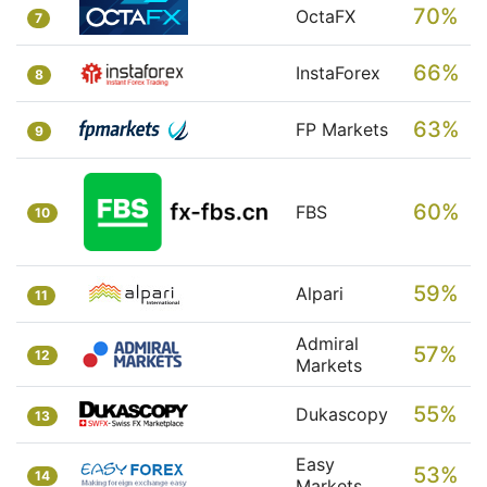
70%
OctaFX
7
66%
InstaForex
8
63%
FP Markets
9
60%
FBS
10
59%
Alpari
11
Admiral
57%
12
Markets
55%
Dukascopy
13
Easy
53%
14
Markets