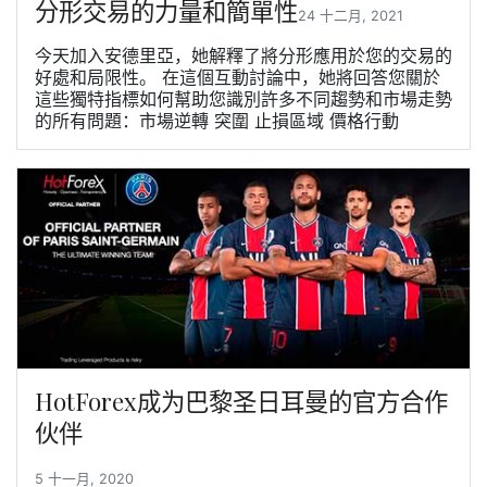
分形交易的力量和簡單性
24 十二月, 2021
今天加入安德里亞，她解釋了將分形應用於您的交易的
好處和局限性。 在這個互動討論中，她將回答您關於
這些獨特指標如何幫助您識別許多不同趨勢和市場走勢
的所有問題：市場逆轉 突圍 止損區域 價格行動
HotForex成为巴黎圣日耳曼的官方合作
伙伴
5 十一月, 2020