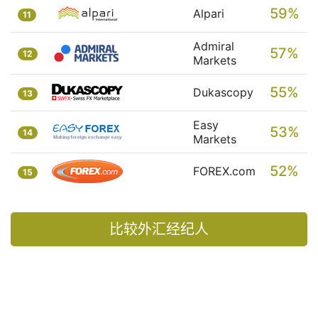
59%
Alpari
11
Admiral
57%
12
Markets
55%
Dukascopy
13
Easy
53%
14
Markets
52%
FOREX.com
15
比较外汇经纪人