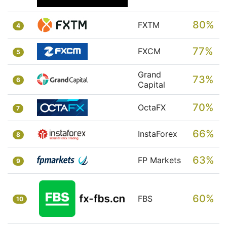
80%
FXTM
4
77%
FXCM
5
Grand
73%
6
Capital
70%
OctaFX
7
66%
InstaForex
8
63%
FP Markets
9
60%
FBS
10