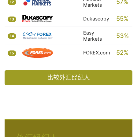
57%
12
Markets
55%
Dukascopy
13
Easy
53%
14
Markets
52%
FOREX.com
15
比较外汇经纪人