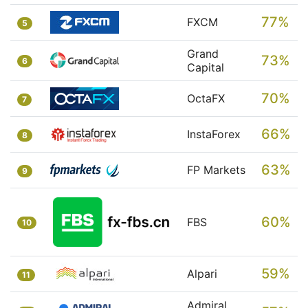
77%
FXCM
5
Grand
73%
6
Capital
70%
OctaFX
7
66%
InstaForex
8
63%
FP Markets
9
60%
FBS
10
59%
Alpari
11
Admiral