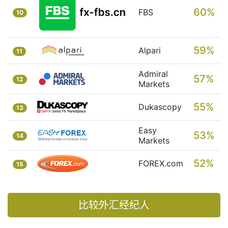
60%
FBS
10
59%
Alpari
11
Admiral
57%
12
Markets
55%
Dukascopy
13
Easy
53%
14
Markets
52%
FOREX.com
15
比较外汇经纪人