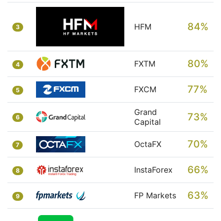
84%
HFM
3
80%
FXTM
4
77%
FXCM
5
Grand
73%
6
Capital
70%
OctaFX
7
66%
InstaForex
8
63%
FP Markets
9