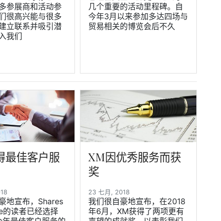
多参展商和活动参
几个重要的活动里程碑。自
们很高兴能与很多
今年3月以来参加多达四场与
建立联系并吸引潜
贸易相关的博览会后不久
入我们
得最佳客户服
XM因优秀服务而获
奖
018
23 七月, 2018
地宣布，Shares
我们很自豪地宣布，在2018
ine的读者已经选择
年6月，XM获得了两项更有
今年最佳客户服务的
声望的成就奖，以表彰我们