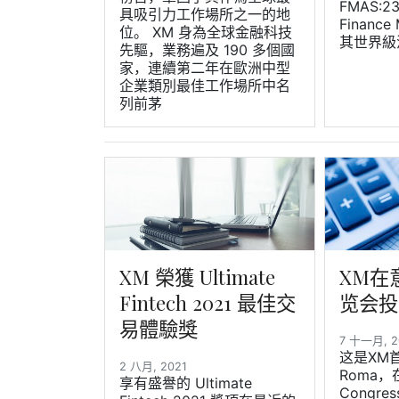
FMAS:
具吸引力工作場所之一的地
Finance
位。 XM 身為全球金融科技
其世界級
先驅，業務遍及 190 多個國
家，連續第二年在歐洲中型
企業類別最佳工作場所中名
列前茅
XM 榮獲 Ultimate
XM在
Fintech 2021 最佳交
览会投
易體驗獎
7 十一月, 
这是XM首次
2 八月, 2021
Roma，在
享有盛譽的 Ultimate
Congre