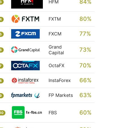
84%
HFM
3
80%
FXTM
4
77%
FXCM
5
Grand
73%
6
Capital
70%
OctaFX
7
66%
InstaForex
8
63%
FP Markets
9
60%
FBS
10