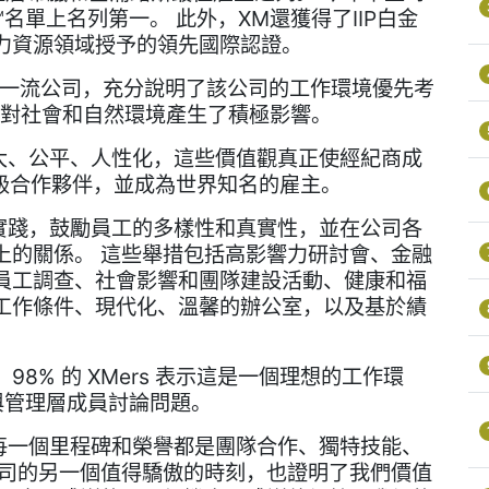
單上名列第一。 此外，XM還獲得了IIP白金
ple在人力資源領域授予的領先國際認證。
ork® 評為一流公司，充分說明了該公司的工作環境優先考
時也對社會和自然環境產生了積極影響。
：大、公平、人性化，這些價值觀真正使經紀商成
頂級合作夥伴，並成為世界知名的雇主。
的實踐，鼓勵員工的多樣性和真實性，並在公司各
上的關係。 這些舉措包括高影響力研討會、金融
員工調查、社會影響和團隊建設活動、健康和福
工作條件、現代化、溫馨的辦公室，以及基於績
8% 的 XMers 表示這是一個理想的工作環
意與管理層成員討論問題。
的每一個里程碑和榮譽都是團隊合作、獨特技能、
公司的另一個值得驕傲的時刻，也證明了我們價值