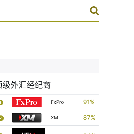
顶级外汇经纪商
91%
FxPro
1
87%
XM
2