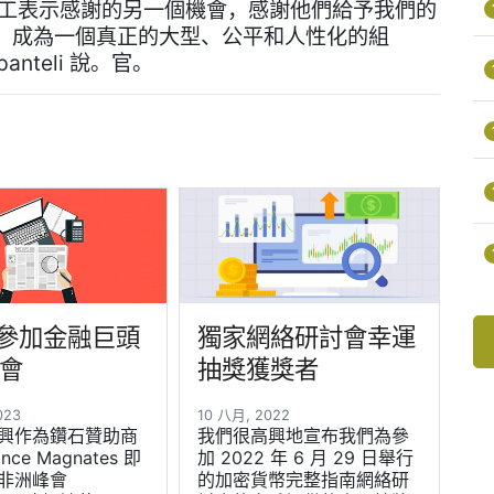
員工表示感謝的另一個機會，感謝他們給予我們的
，成為一個真正的大型、公平和人性化的組
anteli 說。官。
將參加金融巨頭
獨家網絡研討會幸運
會
抽獎獲獎者
2023
10 八月, 2022
興作為鑽石贊助商
我們很高興地宣布我們為參
nce Magnates 即
加 2022 年 6 月 29 日舉行
非洲峰會
的加密貨幣完整指南網絡研