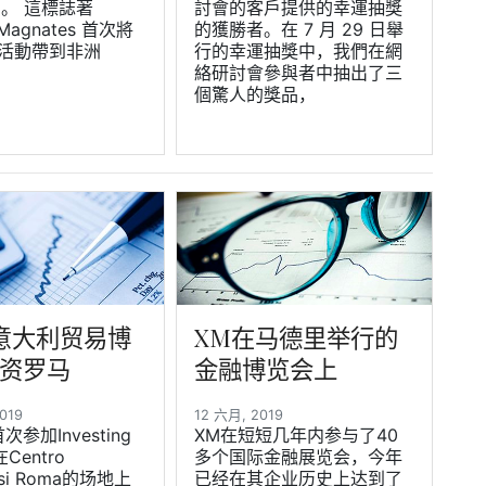
23。 這標誌著
討會的客戶提供的幸運抽獎
 Magnates 首次將
的獲勝者。在 7 月 29 日舉
活動帶到非洲
行的幸運抽獎中，我們在網
絡研討會參與者中抽出了三
個驚人的獎品，
意大利贸易博
XM在马德里举行的
资罗马
金融博览会上
2019
12 六月, 2019
参加Investing
XM在短短几年内参与了40
Centro
多个国际金融展览会，今年
ssi Roma的场地上
已经在其企业历史上达到了