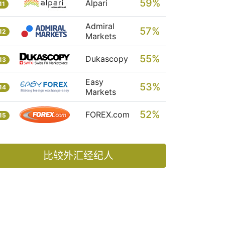
59%
Alpari
11
Admiral
57%
12
Markets
55%
Dukascopy
13
Easy
53%
14
Markets
52%
FOREX.com
15
比较外汇经纪人