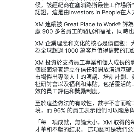
候，該經紀商在塞浦路斯最佳工作場所™名
認證，這是由Investors in Peo
XM 連續被 Great Place to W
慮 900 多名員工的發展和福祉，同
XM 企業理念和文化的核心是價值觀
為全球超過 1000 萬客戶值得信賴的
XM 投資於支持員工專業和個人成長
個層面培養建立在信任和開放溝通基礎
市場傑出專業人士的演講、培訓計劃、
祉研討會以及福利和津貼，包括靈活的
效的員工評估和獎勵制度。
至於這些做法的有效性，數字不言而喻：9
境，而 96% 的員工表示他們可以隨
「每一項成就，無論大小，XM 取得
才華和奉獻的結果。 這項認可是我們