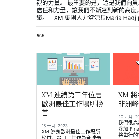
觀的力量。 最重要的是，這是我們向
信任和力量，讓我們不斷達到新的高度
織。」XM 集團人力資源長Maria Hadjip
资源
XM 連續第二年位居
XM 
歐洲最佳工作場所榜
非洲峰
首
20 四月, 
我們很高
15 十月, 2023
參加 Fina
XM 躋身歐洲最佳工作場所
將舉行的
榜首，鞏固了其作為全球最