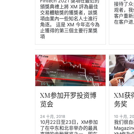
Fintech 2021 獎項在最近的
接待了众
頒獎典禮上將 XM 評為最佳
观者，我
交易體驗獎的獲獎者，該獎
客户重新
項由業內一些知名人士進行
在客户进
角逐。 這是 XM 今年迄今為
止獲得的第三個主要行業獎
項
XM参加开罗投资博
XM获
览会
务奖
24 十月, 2018
10 十月, 2
10月22日至23日，XM参加
我们很自豪
了在中东和北非举办的最具
Magaz
声望的金融展览之一，即在
XM作为