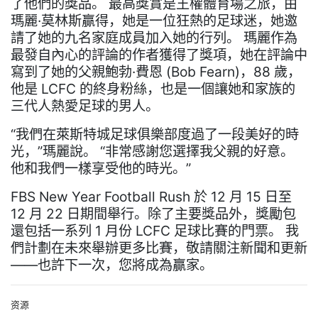
了他們的獎品。 最高獎賞是王權體育場之旅，由
瑪麗·莫林斯贏得，她是一位狂熱的足球迷，她邀
請了她的九名家庭成員加入她的行列。 瑪麗作為
最發自內心的評論的作者獲得了獎項，她在評論中
寫到了她的父親鮑勃·費恩 (Bob Fearn)，88 歲，
他是 LCFC 的終身粉絲，也是一個讓她和家族的
三代人熱愛足球的男人。
“我們在萊斯特城足球俱樂部度過了一段美好的時
光，”瑪麗說。 “非常感謝您選擇我父親的好意。
他和我們一樣享受他的時光。”
FBS New Year Football Rush 於 12 月 15 日至
12 月 22 日期間舉行。除了主要獎品外，獎勵包
還包括一系列 1 月份 LCFC 足球比賽的門票。 我
們計劃在未來舉辦更多比賽，敬請關注新聞和更新
——也許下一次，您將成為贏家。
资源