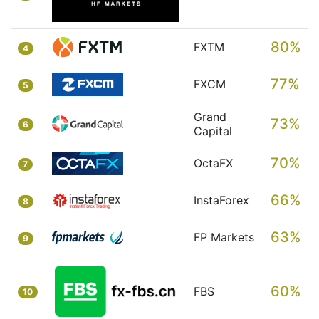
80%
FXTM
4
77%
FXCM
5
Grand
73%
6
Capital
70%
OctaFX
7
66%
InstaForex
8
63%
FP Markets
9
60%
FBS
10