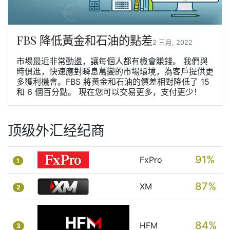
FBS 降低黃金和石油的點差
2 三月, 2022
市場最近非常動盪，讓每個人都有機會賺錢。 我們與
時俱進，快速應對瞬息萬變的市場環境，為客戶提供更
多獲利機會。FBS 將黃金和石油的價差相對降低了 15
和 6 個百分點。 現在您可以交易更多，支付更少！
顶级外汇经纪商
91%
FxPro
1
87%
XM
2
84%
HFM
3