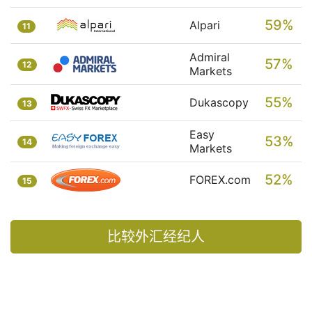
59%
Alpari
11
Admiral
57%
12
Markets
55%
Dukascopy
13
Easy
53%
14
Markets
52%
FOREX.com
15
比较外汇经纪人