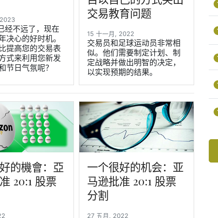
交易教育问题
 2023
 年已经不远了，现在
15 十一月, 2022
年决心的好时机。
交易员和足球运动员非常相
比提高您的交易表
似。他们需要制定计划、制
方式来利用您新发
定战略并做出明智的决定，
和节日气氛呢？
以实现预期的结果。
好的機會：亞
一个很好的机会：亚
 20:1 股票
马逊批准 20:1 股票
分割
022
27 五月, 2022