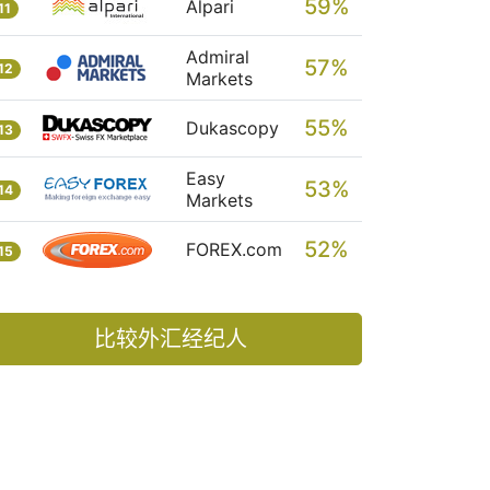
59%
Alpari
11
Admiral
57%
12
Markets
55%
Dukascopy
13
Easy
53%
14
Markets
52%
FOREX.com
15
比较外汇经纪人