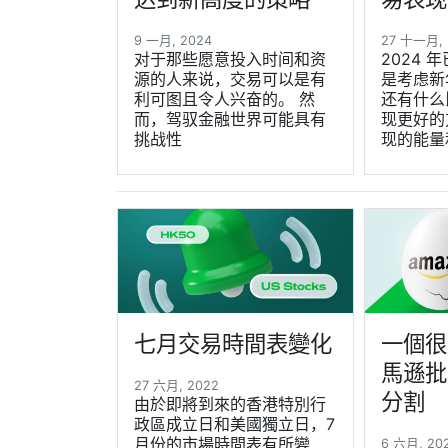
9 一月, 2024
27 十一月,
对于那些愿意投入时间和资
2024
源的人来说，交易可以是有
是考虑新
利可图且令人兴奋的。 然
还有什么
而，驾驭金融世界可能具有
现更好的
挑战性
现的能量
七月交易時間表變化
一個很
馬遜批准
27 六月, 2022
分割
由於即將到來的香港特別行
政區成立日和美國獨立日，7
月份的市場時間表有所變
6 六月, 2