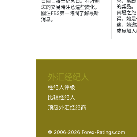
束。獲勝
日陣亡將士紀念日。在計劃
的獎品。
您的交易時注意這些變化。
育場之旅
關注FBS第一時間了解最新
得，她是
消息。
迷，她邀
成員加入
外汇经纪人
经纪人评级
比较经纪人
顶级外汇经纪商
© 2006-2026 Forex-Ratings.com