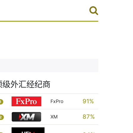
顶级外汇经纪商
91%
FxPro
1
87%
XM
2