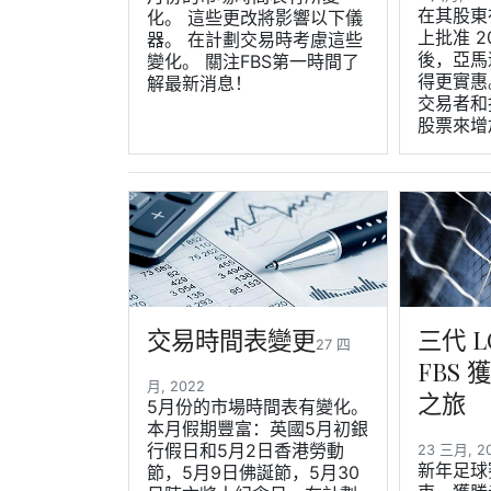
在其股東
化。 這些更改將影響以下儀
上批准 2
器。 在計劃交易時考慮這些
後，亞馬
變化。 關注FBS第一時間了
得更實惠
解最新消息！
交易者和
股票來增
交易時間表變更
三代 L
27 四
FBS
月, 2022
之旅
5月份的市場時間表有變化。
本月假期豐富：英國5月初銀
行假日和5月2日香港勞動
23 三月, 
新年足球賽
節，5月9日佛誕節，5月30