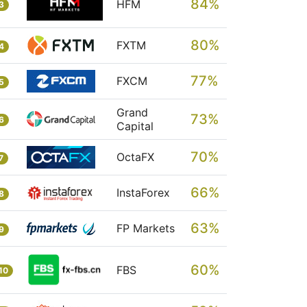
84%
HFM
3
80%
FXTM
4
77%
FXCM
5
Grand
73%
6
Capital
70%
OctaFX
7
66%
InstaForex
8
63%
FP Markets
9
60%
FBS
10