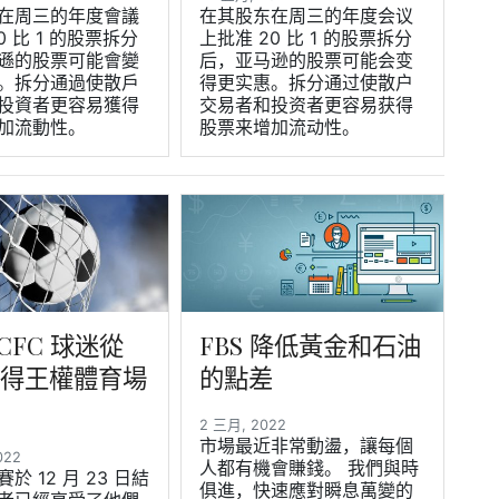
在周三的年度會議
在其股东在周三的年度会议
0 比 1 的股票拆分
上批准 20 比 1 的股票拆分
遜的股票可能會變
后，亚马逊的股票可能会变
。拆分通過使散戶
得更实惠。拆分通过使散户
投資者更容易獲得
交易者和投资者更容易获得
加流動性。
股票来增加流动性。
CFC 球迷從
FBS 降低黃金和石油
 獲得王權體育場
的點差
2 三月, 2022
市場最近非常動盪，讓每個
2022
人都有機會賺錢。 我們與時
於 12 月 23 日結
俱進，快速應對瞬息萬變的