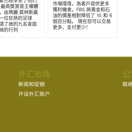
者已經享受了他們
市場環境，為客戶提供更多
 最高獎賞是王權體
獲利機會。FBS 將黃金和石
，由瑪麗·莫林斯贏
油的價差相對降低了 15 和 6
一位狂熱的足球
個百分點。 現在您可以交易
請了她的九名家庭
更多，支付更少！
她的行列
外汇市场
公
新闻和促销
联
开设外汇账户