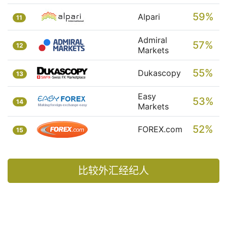
59%
Alpari
11
Admiral
57%
12
Markets
55%
Dukascopy
13
Easy
53%
14
Markets
52%
FOREX.com
15
比较外汇经纪人