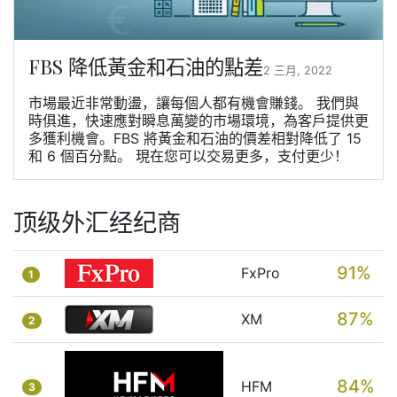
FBS 降低黃金和石油的點差
2 三月, 2022
市場最近非常動盪，讓每個人都有機會賺錢。 我們與
時俱進，快速應對瞬息萬變的市場環境，為客戶提供更
多獲利機會。FBS 將黃金和石油的價差相對降低了 15
和 6 個百分點。 現在您可以交易更多，支付更少！
顶级外汇经纪商
91%
FxPro
1
87%
XM
2
84%
HFM
3