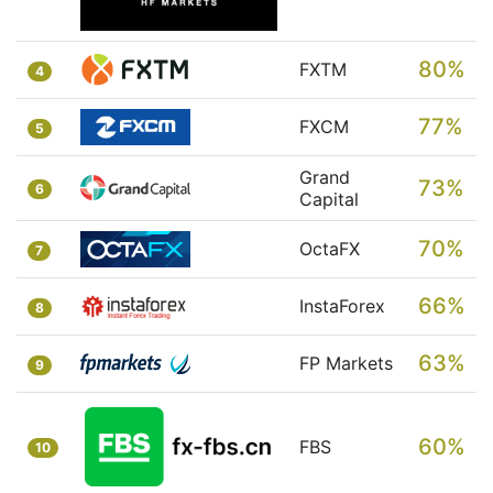
80%
FXTM
4
77%
FXCM
5
Grand
73%
6
Capital
70%
OctaFX
7
66%
InstaForex
8
63%
FP Markets
9
60%
FBS
10