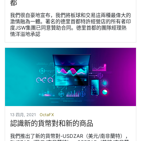
都
我們很自豪地宣布，我們將板球和交易這兩種最偉大的
激情融為一體。著名的德里首都特許經營店的所有者印
度JSW集團已同意贊助合同。德里首都的團隊經理熱
情洋溢地承認
13 四月, 2021
OctaFX
認識新的貨幣對和新的商品
我們推出了新的貨幣對-USDZAR（美元/南非蘭特），