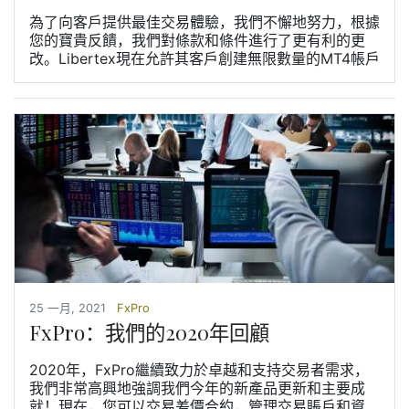
為了向客戶提供最佳交易體驗，我們不懈地努力，根據
您的寶貴反饋，我們對條款和條件進行了更有利的更
改。Libertex現在允許其客戶創建無限數量的MT4帳戶
25 一月, 2021
FxPro
FxPro：我們的2020年回顧
2020年，FxPro繼續致力於卓越和支持交易者需求，
我們非常高興地強調我們今年的新產品更新和主要成
就！現在，您可以交易差價合約，管理交易賬戶和資