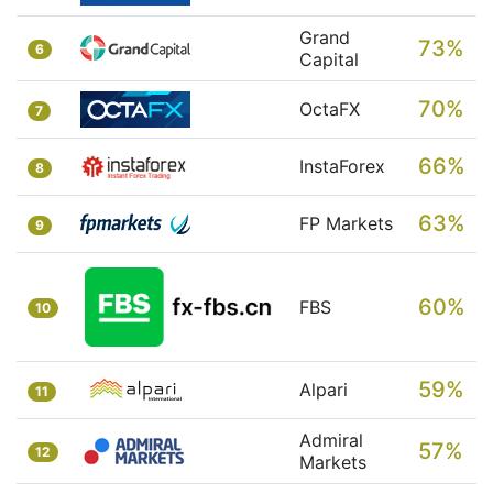
Grand
73%
6
Capital
70%
OctaFX
7
66%
InstaForex
8
63%
FP Markets
9
60%
FBS
10
59%
Alpari
11
Admiral
57%
12
Markets