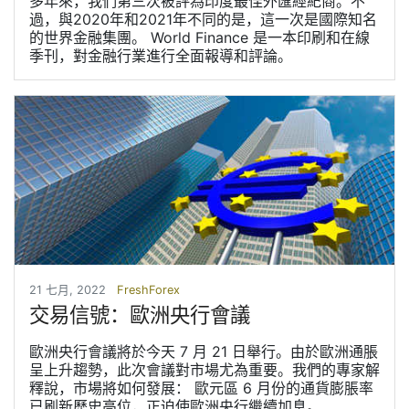
多年來，我們第三次被評為印度最佳外匯經紀商。不
過，與2020年和2021年不同的是，這一次是國際知名
的世界金融集團。 World Finance 是一本印刷和在線
季刊，對金融行業進行全面報導和評論。
21 七月, 2022
FreshForex
交易信號：歐洲央行會議
歐洲央行會議將於今天 7 月 21 日舉行。由於歐洲通脹
呈上升趨勢，此次會議對市場尤為重要。我們的專家解
釋說，市場將如何發展： 歐元區 6 月份的通貨膨脹率
已刷新歷史高位，正迫使歐洲央行繼續加息。