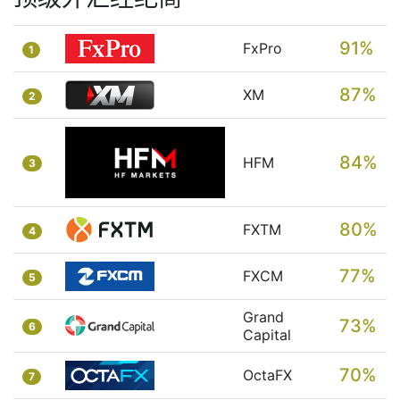
91%
FxPro
1
87%
XM
2
84%
HFM
3
80%
FXTM
4
77%
FXCM
5
Grand
73%
6
Capital
70%
OctaFX
7