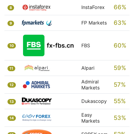
66%
InstaForex
8
63%
FP Markets
9
60%
FBS
10
59%
Alpari
11
Admiral
57%
12
Markets
55%
Dukascopy
13
Easy
53%
14
Markets